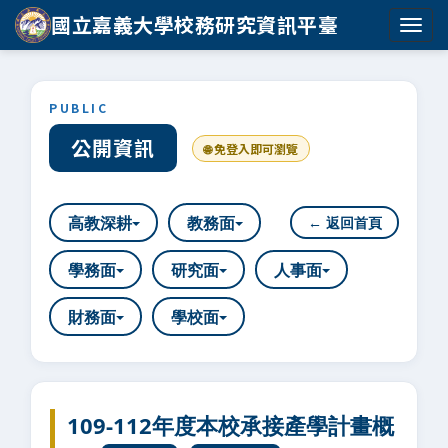
國立嘉義大學校務研究資訊平臺
PUBLIC
公開資訊
🌐 免登入即可瀏覽
高教深耕
教務面
← 返回首頁
學務面
研究面
人事面
財務面
學校面
109-112年度本校承接產學計畫概